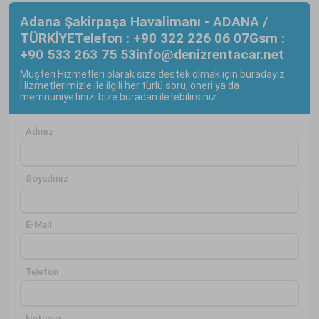
Adana Şakirpaşa Havalimanı - ADANA /
TÜRKİYE
Telefon : +90 322 226 06 07
Gsm :
+90 533 263 75 53
info@denizrentacar.net
Müşteri Hizmetleri olarak size destek olmak için buradayız.
Hizmetlerimizle ile ilgili her türlü soru, öneri ya da
memnuniyetinizi bize buradan iletebilirsiniz.
Adınız
Soyadınız
E-Mail
Telefon
Notunuz