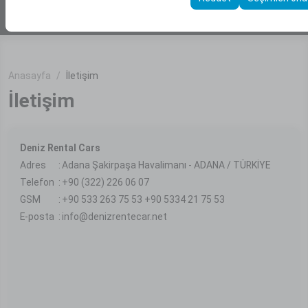
ARAÇ BUL
kullanılır.
Anasayfa
İletişim
İletişim
Deniz Rental Cars
Adres
:
Adana Şakirpaşa Havalimanı - ADANA / TÜRKİYE
Telefon
:
+90 (322) 226 06 07
GSM
:
+90 533 263 75 53 +90 5334 21 75 53
E-posta
:
info@denizrentecar.net