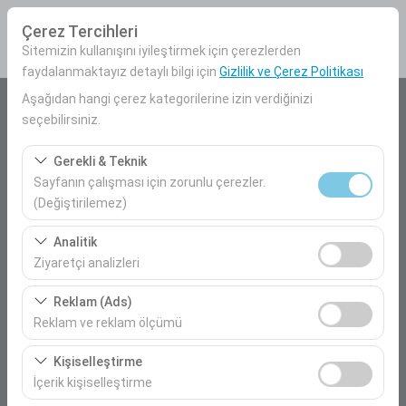
Çerez Tercihleri
Sitemizin kullanışını iyileştirmek için çerezlerden
faydalanmaktayız detaylı bilgi için
Gizlilik ve Çerez Politikası
Aşağıdan hangi çerez kategorilerine izin verdiğinizi
Araç Alış Yeri
seçebilirsiniz.
Mersin Havalimanı İç Hatlar
Gerekli & Teknik
Sayfanın çalışması için zorunlu çerezler.
Farklı yerde bırakmak istiyorum
(Değiştirilemez)
Bu çerezler sitenin doğru şekilde çalışması, güvenlik,
Araç Alım Tarihi
Analitik
oturum yönetimi ve temel işlevler için gereklidir. Devre
Ziyaretçi analizleri
09:00
dışı bırakılamaz.
Bu çerezler, sitemizin nasıl kullanıldığını (ziyaretçi sayısı,
Reklam (Ads)
en çok ziyaret edilen sayfalar, kullanıcı davranışları)
Araç Teslim Tarihi
Reklam ve reklam ölçümü
analiz etmemizi sağlar. Bu veriler, web sitesi
09:00
Bu çerezler, size ilgi alanlarınıza uygun kişiselleştirilmiş
performansını ölçmek ve kullanıcı deneyimini sürekli
Kişiselleştirme
reklamlar göstermemize ve reklam kampanyalarımızın
iyileştirmek için kullanılır.
İçerik kişiselleştirme
etkinliğini (gösterim sayısı, tıklama oranı) ölçmemize