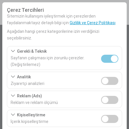
Çerez Tercihleri
Sitemizin kullanışını iyileştirmek için çerezlerden
faydalanmaktayız detaylı bilgi için
Gizlilik ve Çerez Politikası
Aşağıdan hangi çerez kategorilerine izin verdiğinizi
Araç Alış Yeri
seçebilirsiniz.
Mersin Havalimanı İç Hatlar
Gerekli & Teknik
Sayfanın çalışması için zorunlu çerezler.
Farklı yerde bırakmak istiyorum
(Değiştirilemez)
Bu çerezler sitenin doğru şekilde çalışması, güvenlik,
Araç Alım Tarihi
Analitik
oturum yönetimi ve temel işlevler için gereklidir. Devre
Ziyaretçi analizleri
09:00
dışı bırakılamaz.
Bu çerezler, sitemizin nasıl kullanıldığını (ziyaretçi sayısı,
Reklam (Ads)
en çok ziyaret edilen sayfalar, kullanıcı davranışları)
Araç Teslim Tarihi
Reklam ve reklam ölçümü
analiz etmemizi sağlar. Bu veriler, web sitesi
09:00
Bu çerezler, size ilgi alanlarınıza uygun kişiselleştirilmiş
performansını ölçmek ve kullanıcı deneyimini sürekli
Kişiselleştirme
reklamlar göstermemize ve reklam kampanyalarımızın
iyileştirmek için kullanılır.
İçerik kişiselleştirme
etkinliğini (gösterim sayısı, tıklama oranı) ölçmemize