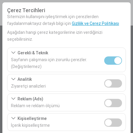
Çerez Tercihleri
Sitemizin kullanışını iyileştirmek için çerezlerden
faydalanmaktayız detaylı bilgi için
Gizlilik ve Çerez Politikası
Aşağıdan hangi çerez kategorilerine izin verdiğinizi
Araç Alış Yeri
seçebilirsiniz.
Mersin Havalimanı İç Hatlar
Gerekli & Teknik
Sayfanın çalışması için zorunlu çerezler.
Farklı yerde bırakmak istiyorum
(Değiştirilemez)
Bu çerezler sitenin doğru şekilde çalışması, güvenlik,
Araç Alım Tarihi
Analitik
oturum yönetimi ve temel işlevler için gereklidir. Devre
Ziyaretçi analizleri
09:00
dışı bırakılamaz.
Bu çerezler, sitemizin nasıl kullanıldığını (ziyaretçi sayısı,
Reklam (Ads)
en çok ziyaret edilen sayfalar, kullanıcı davranışları)
Araç Teslim Tarihi
Reklam ve reklam ölçümü
analiz etmemizi sağlar. Bu veriler, web sitesi
09:00
Bu çerezler, size ilgi alanlarınıza uygun kişiselleştirilmiş
performansını ölçmek ve kullanıcı deneyimini sürekli
Kişiselleştirme
reklamlar göstermemize ve reklam kampanyalarımızın
iyileştirmek için kullanılır.
İçerik kişiselleştirme
etkinliğini (gösterim sayısı, tıklama oranı) ölçmemize