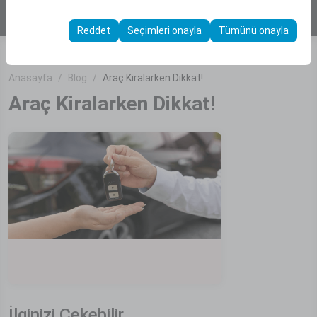
ARAÇ BUL
Bu çerezler, kullanıcı arayüzü ayarlarınızı, dil tercihinizi ve
olanak tanır.
diğer yapılandırmalarınızı koruyarak, platformdaki
Reddet
Seçimleri onayla
Tümünü onayla
deneyiminizin tutarlılığını ve sürekliliğini sağlamak
amacıyla kullanılır.
Anasayfa
Blog
Araç Kiralarken Dikkat!
Araç Kiralarken Dikkat!
İlginizi Çekebilir