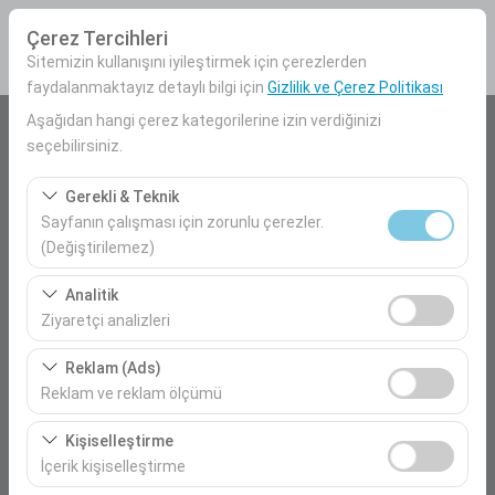
Çerez Tercihleri
Sitemizin kullanışını iyileştirmek için çerezlerden
faydalanmaktayız detaylı bilgi için
Gizlilik ve Çerez Politikası
Aşağıdan hangi çerez kategorilerine izin verdiğinizi
Araç Alış Yeri
seçebilirsiniz.
Mersin Havalimanı İç Hatlar
Gerekli & Teknik
Sayfanın çalışması için zorunlu çerezler.
Farklı yerde bırakmak istiyorum
(Değiştirilemez)
Bu çerezler sitenin doğru şekilde çalışması, güvenlik,
Araç Alım Tarihi
Analitik
oturum yönetimi ve temel işlevler için gereklidir. Devre
Ziyaretçi analizleri
09:00
dışı bırakılamaz.
Bu çerezler, sitemizin nasıl kullanıldığını (ziyaretçi sayısı,
Reklam (Ads)
en çok ziyaret edilen sayfalar, kullanıcı davranışları)
Araç Teslim Tarihi
Reklam ve reklam ölçümü
analiz etmemizi sağlar. Bu veriler, web sitesi
09:00
Bu çerezler, size ilgi alanlarınıza uygun kişiselleştirilmiş
performansını ölçmek ve kullanıcı deneyimini sürekli
Kişiselleştirme
reklamlar göstermemize ve reklam kampanyalarımızın
iyileştirmek için kullanılır.
İçerik kişiselleştirme
etkinliğini (gösterim sayısı, tıklama oranı) ölçmemize