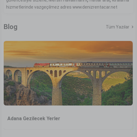
güvencesiyle sizlerle, Mersin Havalimanı İç Hatlar araç kiralama
hizmetlerinde vazgeçilmez adres www.denizrentacar.net
Blog
Tüm Yazılar
Adana Gezilecek Yerler